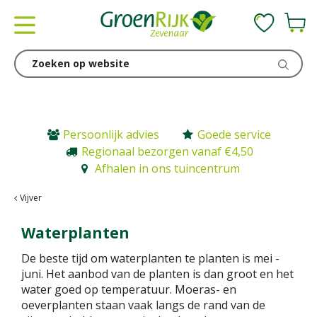
G
a
n
a
a
r
c
o
n
Persoonlijk advies
Goede service
t
Regionaal bezorgen vanaf €4,50
e
Afhalen in ons tuincentrum
n
t
Vijver
Waterplanten
De beste tijd om waterplanten te planten is mei -
juni. Het aanbod van de planten is dan groot en het
water goed op temperatuur. Moeras- en
oeverplanten staan vaak langs de rand van de