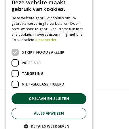
Deze website maakt
Tuincentrum
gebruik van cookies.
Deze website gebruikt cookies om uw
Nieuws
gebruikerservaring te verbeteren. Door
Tuintips
onze website te gebruiken, stemt u in met
alle cookies in overeenstemming met ons
Tuincentrum
Cookiebeleid.
Lees verder
Landwinkel
STRIKT NOODZAKELIJK
Tuinplanten
Barbecue kopen
PRESTATIE
TARGETING
NIET-GECLASSIFICEERD
© GroenRijk Zevenaar
OPSLAAN EN SLUITEN
Green Solutions
Privacy policy
ALLES AFWIJZEN
Tuincentrum overzicht
Algemene voorwaarden
DETAILS WEERGEVEN