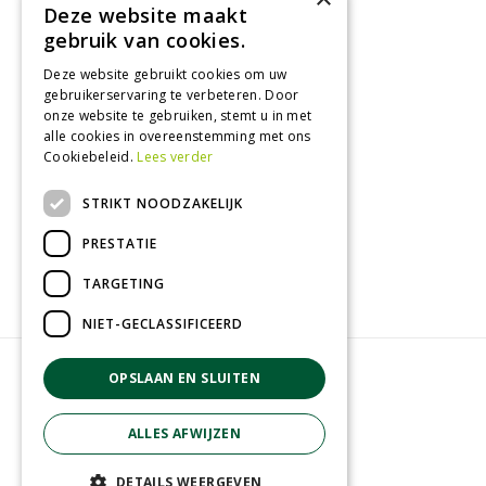
Deze website maakt
Tuincentrum
gebruik van cookies.
Deze website gebruikt cookies om uw
Nieuws
gebruikerservaring te verbeteren. Door
Tuintips
onze website te gebruiken, stemt u in met
alle cookies in overeenstemming met ons
Tuincentrum
Cookiebeleid.
Lees verder
Landwinkel
STRIKT NOODZAKELIJK
Tuinplanten
Barbecue kopen
PRESTATIE
TARGETING
NIET-GECLASSIFICEERD
© GroenRijk Zevenaar
OPSLAAN EN SLUITEN
Green Solutions
Privacy policy
ALLES AFWIJZEN
Tuincentrum overzicht
Algemene voorwaarden
DETAILS WEERGEVEN