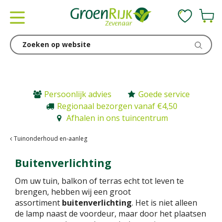
G
a
n
a
a
r
c
o
n
Persoonlijk advies
Goede service
t
Regionaal bezorgen vanaf €4,50
e
Afhalen in ons tuincentrum
n
t
Tuinonderhoud en-aanleg
Buitenverlichting
Om uw tuin, balkon of terras echt tot leven te
brengen, hebben wij een groot
assortiment
buitenverlichting
. Het is niet alleen
de lamp naast de voordeur, maar door het plaatsen