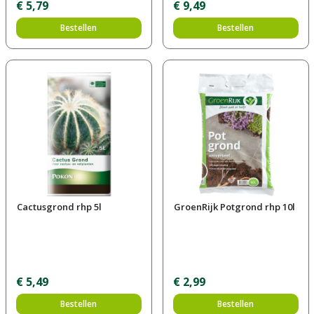
€
5
,
79
€
9
,
49
Bestellen
Bestellen
Cactusgrond rhp 5l
GroenRijk Potgrond rhp 10l
€
5
,
49
€
2
,
99
Bestellen
Bestellen