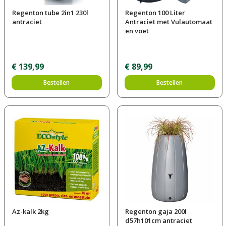
Regenton tube 2in1 230l
Regenton 100 Liter
antraciet
Antraciet met Vulautomaat
en voet
€
139
,
99
€
89
,
99
Bestellen
Bestellen
Az-kalk 2kg
Regenton gaja 200l
d57h101cm antraciet