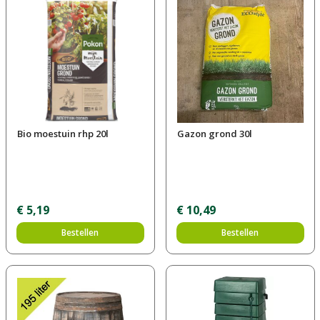
Bio moestuin rhp 20l
Gazon grond 30l
€
5
,
19
€
10
,
49
Bestellen
Bestellen