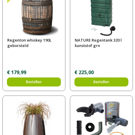
Regenton whiskey 190L
NATURE Regentank 320 l
geborsteld
kunststof grn
€
179
,
99
€
225
,
00
Bestellen
Bestellen