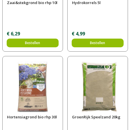
Zaai&stekgrond bio rhp 10l
Hydrokorrels 5l
€
6
,
29
€
4
,
99
Bestellen
Bestellen
Hortensiagrond bio rhp 30l
GroenRijk Speelzand 20kg