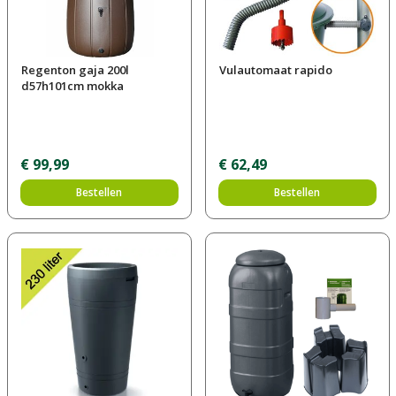
Regenton gaja 200l
Vulautomaat rapido
d57h101cm mokka
€
99
,
99
€
62
,
49
Bestellen
Bestellen