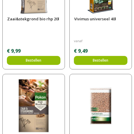
Zaai&stekgrond bio rhp 20l
Vivimus universeel 40l
vanaf
€
9
,
99
€
9
,
49
Bestellen
Bestellen