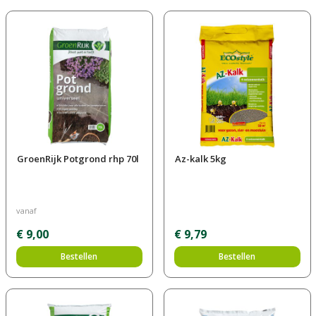
GroenRijk Potgrond rhp 70l
Az-kalk 5kg
vanaf
€
9
,
00
€
9
,
79
Bestellen
Bestellen