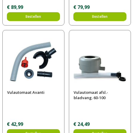
€
89
,
99
€
79
,
99
Bestellen
Bestellen
Vulautomaat Avanti
Vulautomaat afsl.-
bladvang. 60-100
€
42
,
99
€
24
,
49