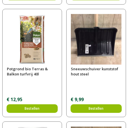
Potgrond bio Terras &
Sneeuwschuiver kunststof
Balkon turfvrij 40l
hout steel
€
12
,
95
€
9
,
99
Bestellen
Bestellen