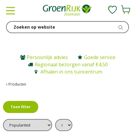
G
a
n
a
a
r
c
o
n
Persoonlijk advies
Goede service
t
Regionaal bezorgen vanaf €4,50
e
Afhalen in ons tuincentrum
n
t
Producten
Toon filter