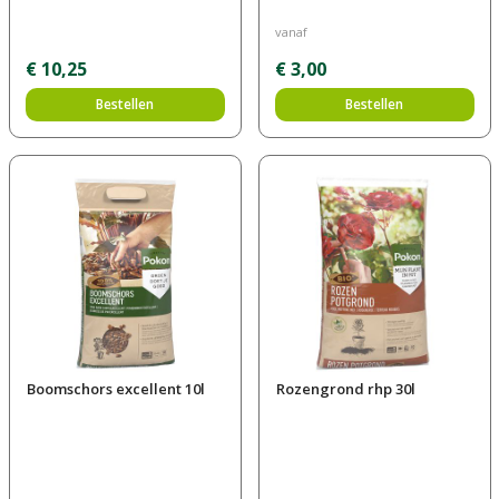
vanaf
€
10
,
25
€
3
,
00
Bestellen
Bestellen
Boomschors excellent 10l
Rozengrond rhp 30l