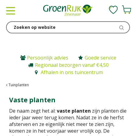
G
a
n
a
a
r
c
o
n
Persoonlijk advies
Goede service
t
Regionaal bezorgen vanaf €4,50
e
Afhalen in ons tuincentrum
n
t
Tuinplanten
Vaste planten
De naam zegt het al:
vaste planten
zijn planten die
ieder jaar weer terug komen. Nadat ze in de herfst
afsterven en ze eigenlijk niet meer te zien zijn,
komen ze in het voorjaar weer vrolijk op. De