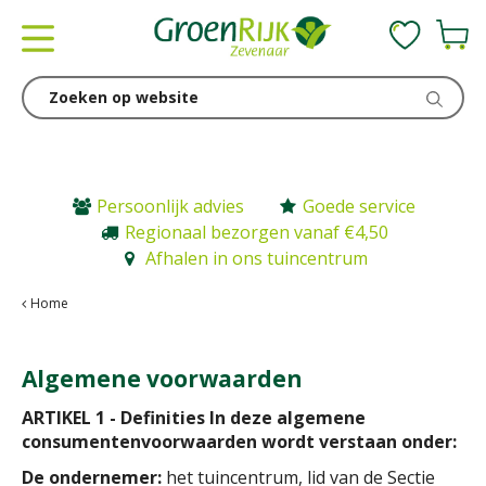
G
a
n
a
a
r
c
o
n
Persoonlijk advies
Goede service
t
Regionaal bezorgen vanaf €4,50
e
Afhalen in ons tuincentrum
n
t
Home
Algemene voorwaarden
ARTIKEL 1 - Definities In deze algemene
consumentenvoorwaarden wordt verstaan onder:
De ondernemer:
het tuincentrum, lid van de Sectie