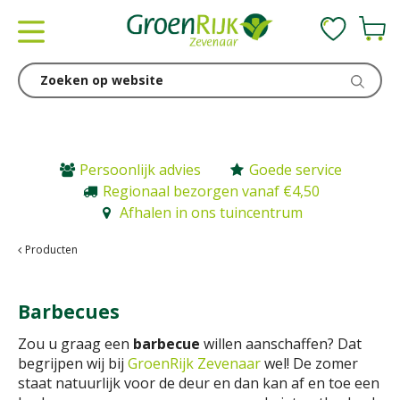
G
a
n
a
a
r
c
o
n
Persoonlijk advies
Goede service
t
Regionaal bezorgen vanaf €4,50
e
Afhalen in ons tuincentrum
n
t
Producten
Barbecues
Zou u graag een
barbecue
willen aanschaffen? Dat
begrijpen wij bij
GroenRijk Zevenaar
wel! De zomer
staat natuurlijk voor de deur en dan kan af en toe een