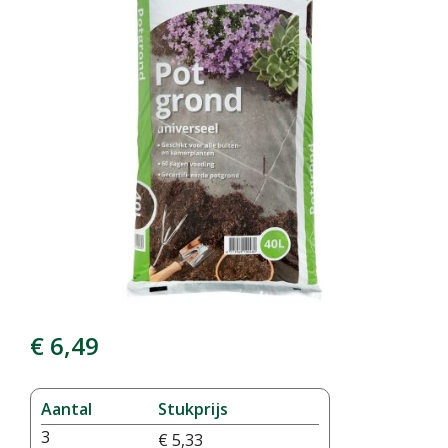
€
6
,
49
Aantal
Stukprijs
3
€
5
,
33