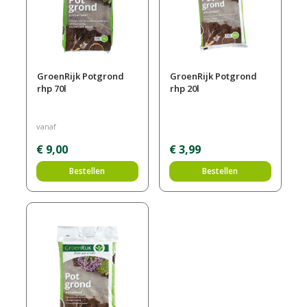
GroenRijk Potgrond
GroenRijk Potgrond
rhp 70l
rhp 20l
vanaf
€
9
,
00
€
3
,
99
Bestellen
Bestellen