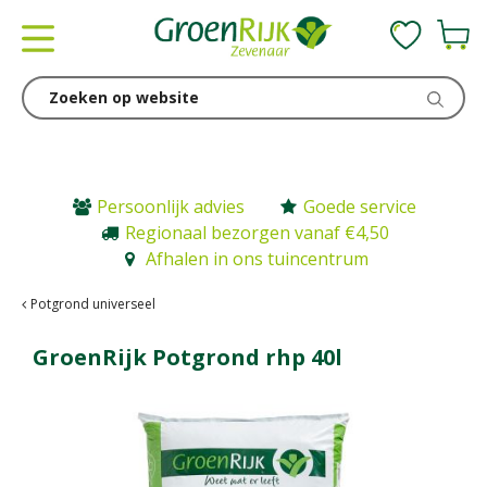
G
a
n
a
a
r
c
o
n
Persoonlijk advies
Goede service
t
Regionaal bezorgen vanaf €4,50
e
Afhalen in ons tuincentrum
n
t
Potgrond universeel
GroenRijk Potgrond rhp 40l