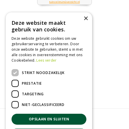
×
Deze website maakt
Tuincentrum
gebruik van cookies.
Deze website gebruikt cookies om uw
Nieuws
gebruikerservaring te verbeteren. Door
Tuintips
onze website te gebruiken, stemt u in met
alle cookies in overeenstemming met ons
Tuincentrum
Cookiebeleid.
Lees verder
Landwinkel
STRIKT NOODZAKELIJK
Tuinplanten
Barbecue kopen
PRESTATIE
TARGETING
NIET-GECLASSIFICEERD
© GroenRijk Zevenaar
OPSLAAN EN SLUITEN
Green Solutions