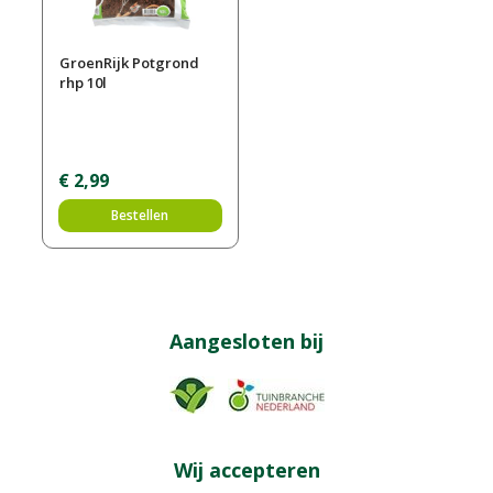
GroenRijk Potgrond
rhp 10l
€
2
,
99
Bestellen
Aangesloten bij
Wij accepteren