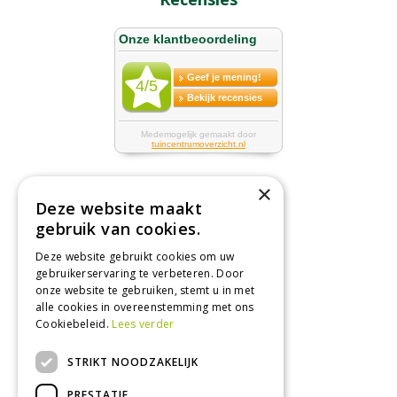
×
Deze website maakt
Tuincentrum
gebruik van cookies.
Deze website gebruikt cookies om uw
Nieuws
gebruikerservaring te verbeteren. Door
Tuintips
onze website te gebruiken, stemt u in met
alle cookies in overeenstemming met ons
Tuincentrum
Cookiebeleid.
Lees verder
Landwinkel
STRIKT NOODZAKELIJK
Tuinplanten
Barbecue kopen
PRESTATIE