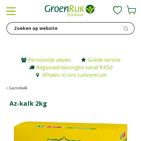
G
a
n
a
a
r
c
o
n
Persoonlijk advies
Goede service
t
Regionaal bezorgen vanaf €4,50
e
Afhalen in ons tuincentrum
n
t
Gazonkalk
Az-kalk 2kg