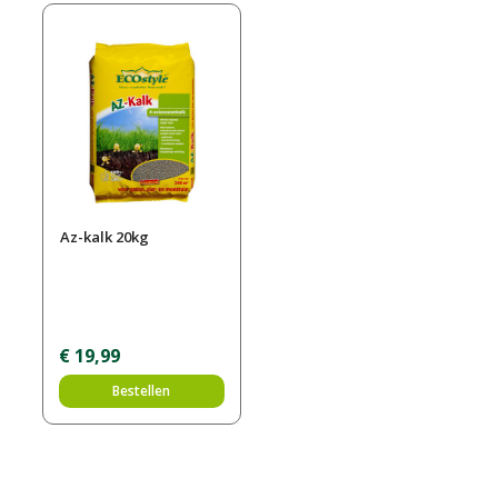
Az-kalk 20kg
€
19
,
99
Bestellen