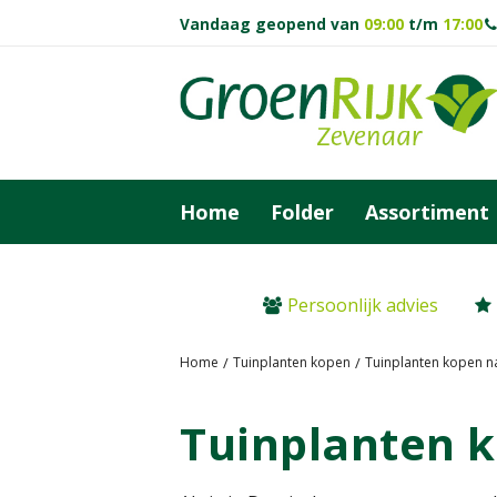
Ga
Vandaag geopend van
09:00
t/m
17:00
naar
content
Home
Folder
Assortiment
Persoonlijk advies
Home
Tuinplanten kopen
Tuinplanten kopen n
Tuinplanten 