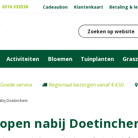
0316 333538
Cadeaubon
Klantenkaart
Betaling & l
Activiteiten
Bloemen
Tuinplanten
Gras
Goede service
Regionaal bezorgen vanaf €4,50
abij Doetinchem
kopen nabij Doetinch