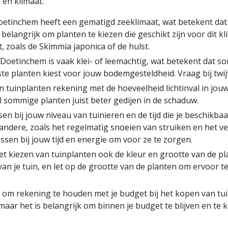
 en klimaat.
Doetinchem heeft een gematigd zeeklimaat, wat betekent dat 
 belangrijk om planten te kiezen die geschikt zijn voor dit k
, zoals de Skimmia japonica of de hulst.
oetinchem is vaak klei- of leemachtig, wat betekent dat s
ste planten kiest voor jouw bodemgesteldheid. Vraag bij twij
van tuinplanten rekening met de hoeveelheid lichtinval in j
jl sommige planten juist beter gedijen in de schaduw.
en bij jouw niveau van tuinieren en de tijd die je beschik
andere, zoals het regelmatig snoeien van struiken en het v
assen bij jouw tijd en energie om voor ze te zorgen.
et kiezen van tuinplanten ook de kleur en grootte van de p
 van je tuin, en let op de grootte van de planten om ervoor 
k om rekening te houden met je budget bij het kopen van tuin
maar het is belangrijk om binnen je budget te blijven en te k