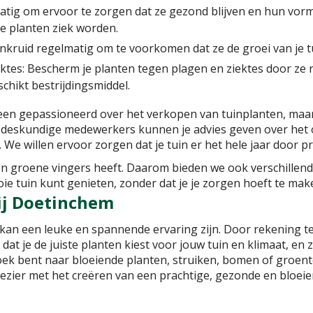
matig om ervoor te zorgen dat ze gezond blijven en hun vo
e planten ziek worden.
onkruid regelmatig om te voorkomen dat ze de groei van je
tes: Bescherm je planten tegen plagen en ziektes door ze r
chikt bestrijdingsmiddel.
lleen gepassioneerd over het verkopen van tuinplanten, maar
e deskundige medewerkers kunnen je advies geven over het 
e willen ervoor zorgen dat je tuin er het hele jaar door pra
n groene vingers heeft. Daarom bieden we ook verschillende
oie tuin kunt genieten, zonder dat je je zorgen hoeft te ma
ij Doetinchem
kan een leuke en spannende ervaring zijn. Door rekening 
 dat je de juiste planten kiest voor jouw tuin en klimaat, 
oek bent naar bloeiende planten, struiken, bomen of groenten,
lezier met het creëren van een prachtige, gezonde en bloeie