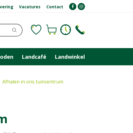
evering
Vacatures
Contact
zoden
Landcafé
Landwinkel
Afhalen in ons tuincentrum
em