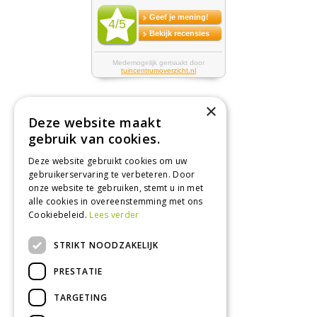
×
Deze website maakt
Tuincentrum
gebruik van cookies.
Deze website gebruikt cookies om uw
Nieuws
gebruikerservaring te verbeteren. Door
Tuintips
onze website te gebruiken, stemt u in met
alle cookies in overeenstemming met ons
Tuincentrum
Cookiebeleid.
Lees verder
Landwinkel
STRIKT NOODZAKELIJK
Tuinplanten
Barbecue kopen
PRESTATIE
TARGETING