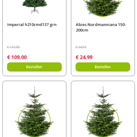
Imperial h210cmd137 grn
Abies Nordmanniana 150-
200cm
€
119
,
00
€
34
,
99
€
109
,
00
€
24
,
99
Bestellen
Bestellen