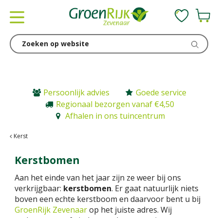
G
a
n
a
a
r
c
o
n
Persoonlijk advies
Goede service
t
Regionaal bezorgen vanaf €4,50
e
Afhalen in ons tuincentrum
n
t
Kerst
Kerstbomen
Aan het einde van het jaar zijn ze weer bij ons
verkrijgbaar:
kerstbomen
. Er gaat natuurlijk niets
boven een echte kerstboom en daarvoor bent u bij
GroenRijk Zevenaar
op het juiste adres. Wij