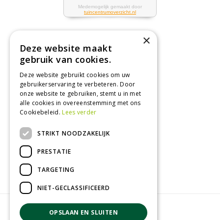
×
Deze website maakt
Tuincentrum
gebruik van cookies.
Deze website gebruikt cookies om uw
Nieuws
gebruikerservaring te verbeteren. Door
Tuintips
onze website te gebruiken, stemt u in met
alle cookies in overeenstemming met ons
Tuincentrum
Cookiebeleid.
Lees verder
Landwinkel
STRIKT NOODZAKELIJK
Tuinplanten
Barbecue kopen
PRESTATIE
TARGETING
NIET-GECLASSIFICEERD
© GroenRijk Zevenaar
OPSLAAN EN SLUITEN