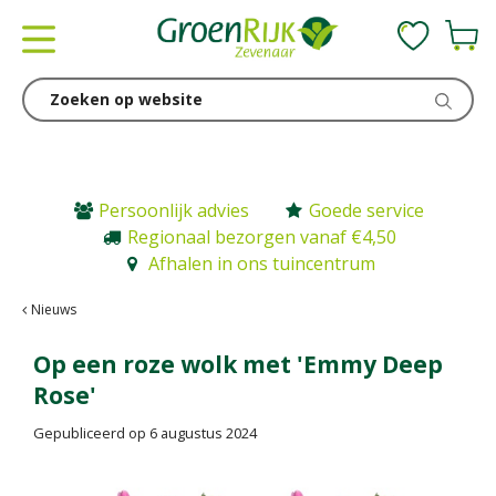
G
a
n
a
a
r
c
o
n
Persoonlijk advies
Goede service
t
Regionaal bezorgen vanaf €4,50
e
Afhalen in ons tuincentrum
n
t
Nieuws
Op een roze wolk met 'Emmy Deep
Rose'
Gepubliceerd op
6 augustus 2024