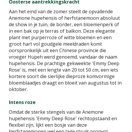
Oosterse aantrekkingskracht
Aan het eind van de zomer steelt de opvallende
Anemone hupehensis of herfstanemoon absoluut
de show in je tuin, de border, een bloemenperk of
in een bak op je terras of balkon. Deze elegante
plant met purperroze of witte bloemen en een
groot hart vol goudgele meeldraden komt
oorspronkelijk uit een Chinese provincie die
vroeger Hupeh werd genoemd, vandaar de naam
hupehensis. De prachtige gekweekte 'Emmy Deep
Rose' is, met een lengte van 20 tot 50 cm, een iets
kortere soort die sierlijke dieproze komvormige
bloemblaadjes draagt en bloeit van augustus tot in
oktober.
Intens roze
Omdat de sterke stengels van de Anemone
hupehensis 'Emmy Deep Rose' rechtopstaand en
flexibel zijn, lijkt een bosje van deze
herfstanemonen wel een lage struik propvol