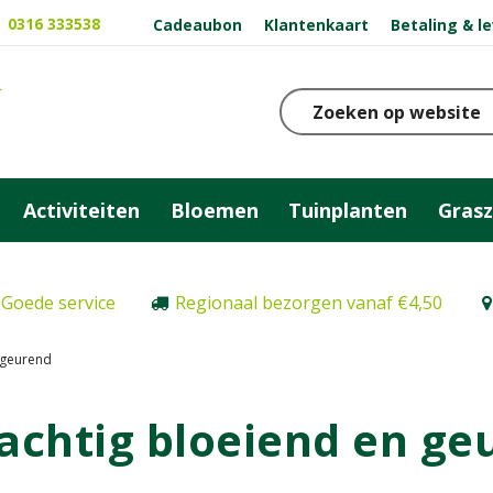
0316 333538
Cadeaubon
Klantenkaart
Betaling & l
Activiteiten
Bloemen
Tuinplanten
Gras
Goede service
Regionaal bezorgen vanaf €4,50
n geurend
rachtig bloeiend en ge