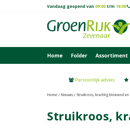
Ga
Vandaag geopend van
09:00
t/m
18:00
naar
content
Home
Folder
Assortiment
Persoonlijk advies
Home
Nieuws
Struikroos, krachtig bloeiend e
Struikroos, k