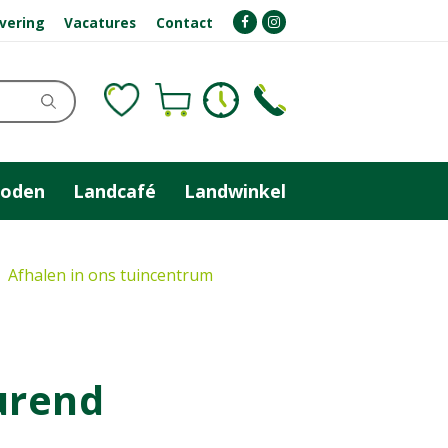
evering
Vacatures
Contact
zoden
Landcafé
Landwinkel
Afhalen in ons tuincentrum
urend