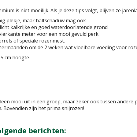
m is niet moeilijk. Als je deze tips volgt, blijven ze jarenla
ig plekje, maar halfschaduw mag ook.
 licht kalkrijke en goed waterdoorlatende grond.
r vierkante meter voor een mooi gevuld perk.
rrels of speciale rozenmest.
zomermaanden om de 2 weken wat vloeibare voeding voor roz
 15 cm hoogte.
een mooi uit in een groep, maar zeker ook tussen andere pl
. Bovendien zijn het prima snijrozen!
olgende berichten: