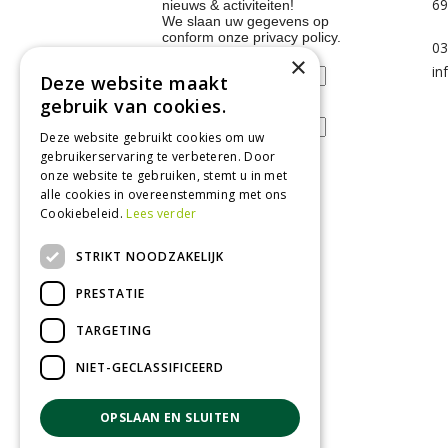
69
nieuws & activiteiten!
We slaan uw gegevens op
conform onze
privacy policy
.
03
Voornaam
×
in
Deze website maakt
gebruik van cookies.
E-mailadres
Deze website gebruikt cookies om uw
gebruikerservaring te verbeteren. Door
onze website te gebruiken, stemt u in met
alle cookies in overeenstemming met ons
Tuincentrum
Cookiebeleid.
Lees verder
Nieuws
STRIKT NOODZAKELIJK
Tuintips
PRESTATIE
Tuincentrum
TARGETING
Landwinkel
Tuinplanten
NIET-GECLASSIFICEERD
Barbecue kopen
OPSLAAN EN SLUITEN