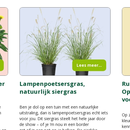
Lees meer...
er
Lampenpoetsersgras,
Ru
natuurlijk siergras
Op
vo
e
Ben je dol op een tuin met een natuurlijke
n
uitstraling, dan is lampenpoetsersgras echt iets
Op z
voor jou. Dit siergras steelt het hele jaar door
kleu
de show – of je ‘m nou in een border
kenn