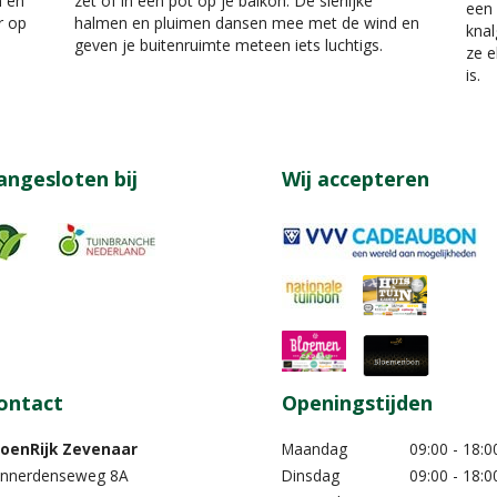
n en
zet of in een pot op je balkon. De sierlijke
een 
r op
halmen en pluimen dansen mee met de wind en
knal
geven je buitenruimte meteen iets luchtigs.
ze e
is.
angesloten bij
Wij accepteren
ontact
Openingstijden
oenRijk Zevenaar​
Maandag
09:00 - 18:0
nnerdenseweg 8A
Dinsdag
09:00 - 18:0