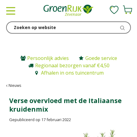
G
a
n
a
a
r
c
o
n
Persoonlijk advies
Goede service
t
Regionaal bezorgen vanaf €4,50
e
Afhalen in ons tuincentrum
n
t
Nieuws
Verse overvloed met de Italiaanse
kruidenmix
Gepubliceerd op
17 februari 2022