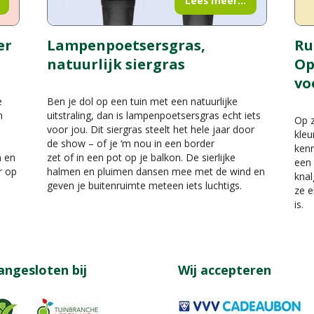
Lees meer...
er
Lampenpoetsersgras,
Ru
natuurlijk siergras
Op
vo
e
Ben je dol op een tuin met een natuurlijke
n
uitstraling, dan is lampenpoetsersgras echt iets
Op z
voor jou. Dit siergras steelt het hele jaar door
kleu
de show – of je ‘m nou in een border
kenn
n en
zet of in een pot op je balkon. De sierlijke
een 
r op
halmen en pluimen dansen mee met de wind en
knal
geven je buitenruimte meteen iets luchtigs.
ze e
is.
angesloten bij
Wij accepteren