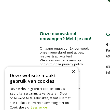
Onze nieuwsbrief
C
ontvangen? Meld je aan!
Gr
Ontvang ongeveer 1x per week
Pa
onze nieuwsbrief met acties,
69
nieuws & activiteiten!
We slaan uw gegevens op
conform onze
privacy policy
.
03
Voornaam
×
in
Deze website maakt
gebruik van cookies.
E-mailadres
Deze website gebruikt cookies om uw
gebruikerservaring te verbeteren. Door
onze website te gebruiken, stemt u in met
alle cookies in overeenstemming met ons
Tuincentrum
Cookiebeleid.
Lees verder