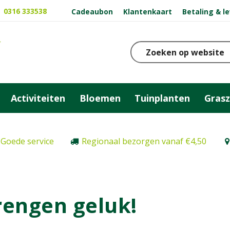
0316 333538
Cadeaubon
Klantenkaart
Betaling & l
Activiteiten
Bloemen
Tuinplanten
Gras
Goede service
Regionaal bezorgen vanaf €4,50
rengen geluk!