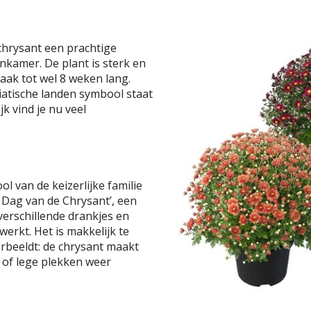
chrysant een prachtige
nkamer. De plant is sterk en
 Vaak tot wel 8 weken lang.
iatische landen symbool staat
k vind je nu veel
l van de keizerlijke familie
de Dag van de Chrysant’, een
erschillende drankjes en
werkt. Het is makkelijk te
rbeeldt: de chrysant maakt
ie of lege plekken weer