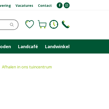
evering
Vacatures
Contact
zoden
Landcafé
Landwinkel
Afhalen in ons tuincentrum