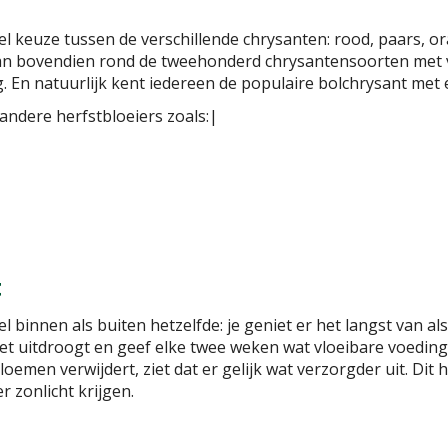
el keuze tussen de verschillende chrysanten: rood, paars, ora
taan bovendien rond de tweehonderd chrysantensoorten met
. En natuurlijk kent iedereen de populaire bolchrysant met
ndere herfstbloeiers zoals:|
t
 binnen als buiten hetzelfde: je geniet er het langst van als
 niet uitdroogt en geef elke twee weken wat vloeibare voedin
 bloemen verwijdert, ziet dat er gelijk wat verzorgder uit. D
zonlicht krijgen.