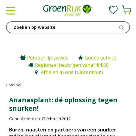
G
a
n
a
a
r
c
o
n
Persoonlijk advies
Goede service
t
Regionaal bezorgen vanaf €4,50
e
Afhalen in ons tuincentrum
n
t
Nieuws
Ananasplant: dé oplossing tegen
snurken!
Gepubliceerd op
17 februari 2017
Buren, naasten en partners van een snurker