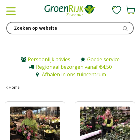
G
a
n
a
a
r
c
o
n
Persoonlijk advies
Goede service
t
Regionaal bezorgen vanaf €4,50
e
Afhalen in ons tuincentrum
n
t
Home