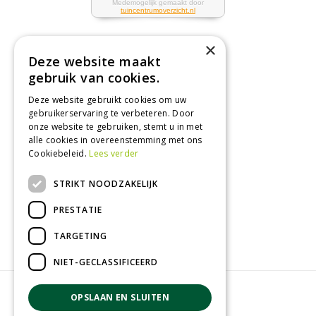
×
Deze website maakt
Tuincentrum
gebruik van cookies.
Deze website gebruikt cookies om uw
Nieuws
gebruikerservaring te verbeteren. Door
Tuintips
onze website te gebruiken, stemt u in met
alle cookies in overeenstemming met ons
Tuincentrum
Cookiebeleid.
Lees verder
Landwinkel
STRIKT NOODZAKELIJK
Tuinplanten
Barbecue kopen
PRESTATIE
TARGETING
NIET-GECLASSIFICEERD
© GroenRijk Zevenaar
OPSLAAN EN SLUITEN
Green Solutions