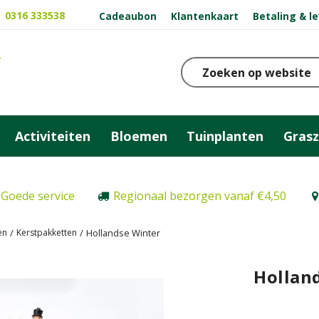
0316 333538
Cadeaubon
Klantenkaart
Betaling & l
Activiteiten
Bloemen
Tuinplanten
Gras
Goede service
Regionaal bezorgen vanaf €4,50
en
Kerstpakketten
Hollandse Winter
Hollan