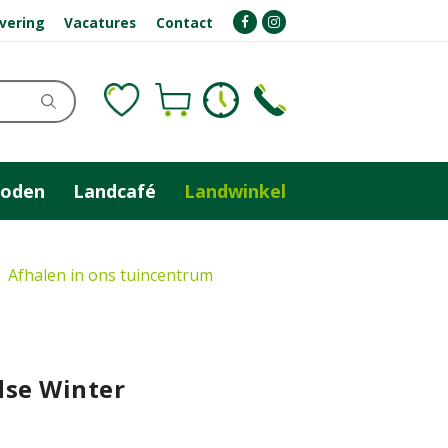
evering
Vacatures
Contact
zoden
Landcafé
Landwinkel
Afhalen in ons tuincentrum
dse Winter