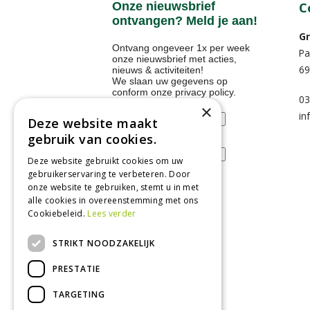
Onze nieuwsbrief
C
ontvangen? Meld je aan!
Gr
Ontvang ongeveer 1x per week
Pa
onze nieuwsbrief met acties,
69
nieuws & activiteiten!
We slaan uw gegevens op
conform onze
privacy policy
.
03
Voornaam
×
in
Deze website maakt
gebruik van cookies.
E-mailadres
Deze website gebruikt cookies om uw
gebruikerservaring te verbeteren. Door
onze website te gebruiken, stemt u in met
alle cookies in overeenstemming met ons
Tuincentrum
Cookiebeleid.
Lees verder
Nieuws
STRIKT NOODZAKELIJK
Tuintips
PRESTATIE
Tuincentrum
TARGETING
Landwinkel