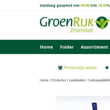
Ga
Vandaag geopend van
09:00
t/m
18:00
naar
content
Home
Folder
Assortiment
Persoonlijk advies
Home
Producten
Landwinkel
Cadeaupakkett