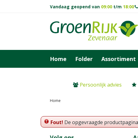
Ga
Vandaag geopend van
09:00
t/m
18:00
naar
content
Home
Folder
Assortiment
Persoonlijk advies
Home
Fout!
De opgevraagde productpagina is
Volg ons
A