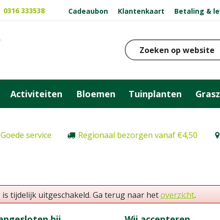
0316 333538
Cadeaubon
Klantenkaart
Betaling & l
Activiteiten
Bloemen
Tuinplanten
Gras
Goede service
Regionaal bezorgen vanaf €4,50
 tijdelijk uitgeschakeld. Ga terug naar het
overzicht
.
angesloten bij
Wij accepteren