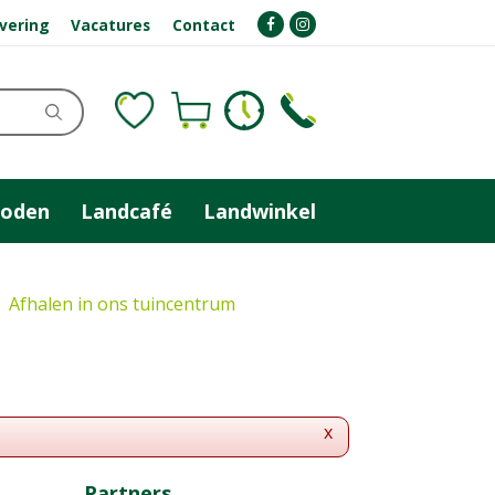
evering
Vacatures
Contact
zoden
Landcafé
Landwinkel
Afhalen in ons tuincentrum
x
Partners