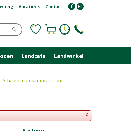
evering
Vacatures
Contact
zoden
Landcafé
Landwinkel
Afhalen in ons tuincentrum
x
Partners