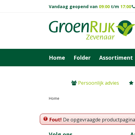
Ga
Vandaag geopend van
09:00
t/m
17:00
naar
content
Home
Folder
Assortiment
Persoonlijk advies
Home
Fout!
De opgevraagde productpagina is
Volg ons
A