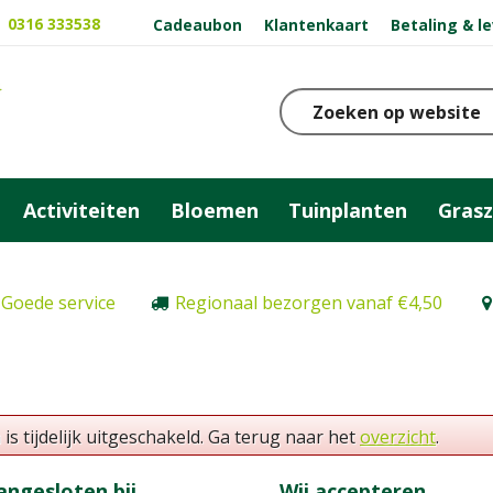
0316 333538
Cadeaubon
Klantenkaart
Betaling & l
Activiteiten
Bloemen
Tuinplanten
Gras
Goede service
Regionaal bezorgen vanaf €4,50
 tijdelijk uitgeschakeld. Ga terug naar het
overzicht
.
angesloten bij
Wij accepteren