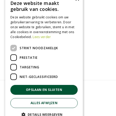
Deze website maakt
Tuincentrum
gebruik van cookies.
Deze website gebruikt cookies om uw
Nieuws
gebruikerservaring te verbeteren. Door
Tuintips
onze website te gebruiken, stemt u in met
alle cookies in overeenstemming met ons
Tuincentrum
Cookiebeleid.
Lees verder
Landwinkel
STRIKT NOODZAKELIJK
Tuinplanten
Barbecue kopen
PRESTATIE
TARGETING
NIET-GECLASSIFICEERD
© GroenRijk Zevenaar
OPSLAAN EN SLUITEN
Green Solutions
Privacy policy
ALLES AFWIJZEN
Tuincentrum overzicht
Algemene voorwaarden
DETAILS WEERGEVEN