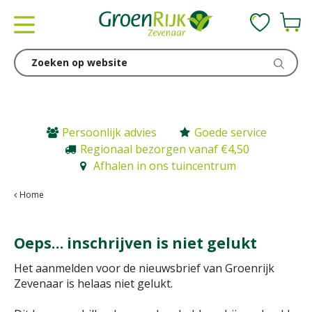
G
a
n
a
a
r
c
o
n
Persoonlijk advies
Goede service
t
Regionaal bezorgen vanaf €4,50
e
Afhalen in ons tuincentrum
n
t
Home
Oeps… inschrijven is niet gelukt
Het aanmelden voor de nieuwsbrief van Groenrijk
Zevenaar is helaas niet gelukt.