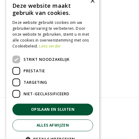
×
Deze website maakt
Tuincentrum
gebruik van cookies.
Deze website gebruikt cookies om uw
Nieuws
gebruikerservaring te verbeteren. Door
Tuintips
onze website te gebruiken, stemt u in met
alle cookies in overeenstemming met ons
Tuincentrum
Cookiebeleid.
Lees verder
Landwinkel
STRIKT NOODZAKELIJK
Tuinplanten
Barbecue kopen
PRESTATIE
TARGETING
NIET-GECLASSIFICEERD
© GroenRijk Zevenaar
OPSLAAN EN SLUITEN
Green Solutions
Privacy policy
ALLES AFWIJZEN
Tuincentrum overzicht
Algemene voorwaarden