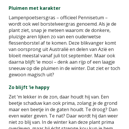
Pluimen met karakter
Lampenpoetsersgras – officieel Pennisetum –
wordt ook wel borstelveergras genoemd. Als je de
plant ziet, snap je meteen waarom: de donkere,
pluizige aren lijken zo van een ouderwetse
flessenborstel af te komen. Deze blikvanger komt
van oorsprong uit Australië en delen van Azië en
bloeit meestal vanaf juli tot september. Maar ook
daarna blijft ‘ie mooi – denk aan rijp of een laagje
sneeuw op die pluimen in de winter. Dat ziet er toch
gewoon magisch uit?
Zo blijft ‘ie happy
Zet ‘m lekker in de zon, daar houdt hij van. Een
beetje schaduw kan ook prima, zolang je de grond
maar een beetje in de gaten houdt. Te droog? Dan
even water geven. Te nat? Daar wordt hij dan weer
niet zo blij van. In de winter kan deze plant prima
overleven, maar bij écht strenge kou kun je hem