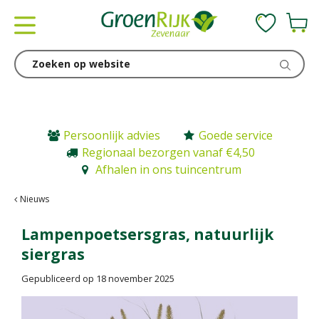
G
a
n
a
a
r
c
o
n
Persoonlijk advies
Goede service
t
Regionaal bezorgen vanaf €4,50
e
Afhalen in ons tuincentrum
n
t
Nieuws
Lampenpoetsersgras, natuurlijk
siergras
Gepubliceerd op
18 november 2025