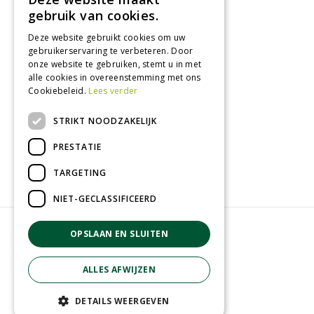
Tuincentrum
gebruik van cookies.
Deze website gebruikt cookies om uw
Nieuws
gebruikerservaring te verbeteren. Door
Tuintips
onze website te gebruiken, stemt u in met
alle cookies in overeenstemming met ons
Tuincentrum
Cookiebeleid.
Lees verder
Landwinkel
STRIKT NOODZAKELIJK
Tuinplanten
Barbecue kopen
PRESTATIE
TARGETING
NIET-GECLASSIFICEERD
© GroenRijk Zevenaar
OPSLAAN EN SLUITEN
Green Solutions
Privacy policy
ALLES AFWIJZEN
Tuincentrum overzicht
Algemene voorwaarden
DETAILS WEERGEVEN