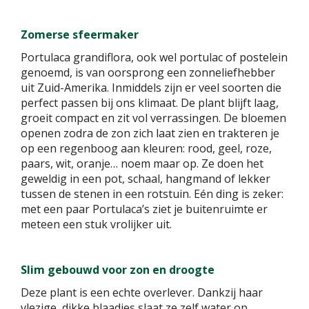
Zomerse sfeermaker
Portulaca grandiflora, ook wel portulac of postelein
genoemd, is van oorsprong een zonneliefhebber
uit Zuid-Amerika. Inmiddels zijn er veel soorten die
perfect passen bij ons klimaat. De plant blijft laag,
groeit compact en zit vol verrassingen. De bloemen
openen zodra de zon zich laat zien en trakteren je
op een regenboog aan kleuren: rood, geel, roze,
paars, wit, oranje… noem maar op. Ze doen het
geweldig in een pot, schaal, hangmand of lekker
tussen de stenen in een rotstuin. Eén ding is zeker:
met een paar Portulaca’s ziet je buitenruimte er
meteen een stuk vrolijker uit.
Slim gebouwd voor zon en droogte
Deze plant is een echte overlever. Dankzij haar
vlezige, dikke blaadjes slaat ze zelf water op,