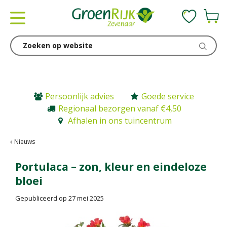
G
a
n
a
a
r
c
o
n
Persoonlijk advies
Goede service
t
Regionaal bezorgen vanaf €4,50
e
Afhalen in ons tuincentrum
n
t
Nieuws
Portulaca – zon, kleur en eindeloze
bloei
Gepubliceerd op
27 mei 2025