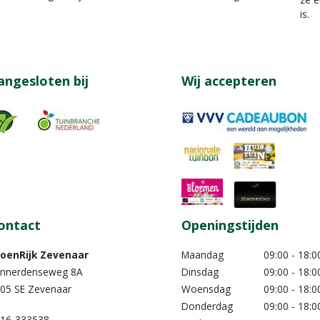
is.
angesloten bij
Wij accepteren
ontact
Openingstijden
oenRijk Zevenaar​
Maandag
09:00 - 18:0
nnerdenseweg 8A
Dinsdag
09:00 - 18:0
05 SE Zevenaar
Woensdag
09:00 - 18:0
Donderdag
09:00 - 18:0
16-333538