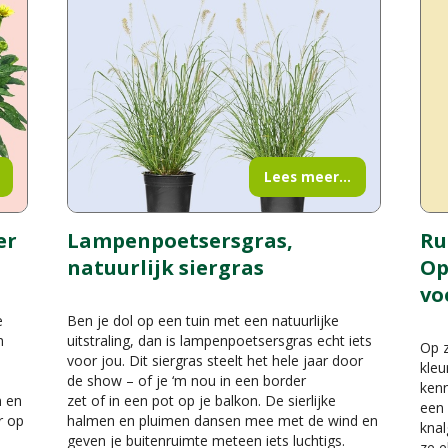
Lees meer...
er
Lampenpoetsersgras,
Ru
natuurlijk siergras
Op
vo
e
Ben je dol op een tuin met een natuurlijke
n
uitstraling, dan is lampenpoetsersgras echt iets
Op z
voor jou. Dit siergras steelt het hele jaar door
kleu
de show – of je ‘m nou in een border
kenn
n en
zet of in een pot op je balkon. De sierlijke
een 
r op
halmen en pluimen dansen mee met de wind en
knal
geven je buitenruimte meteen iets luchtigs.
ze e