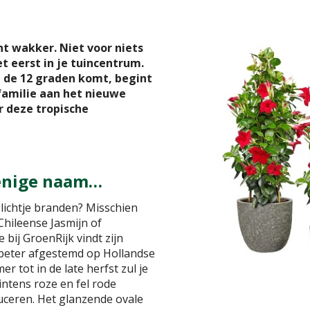
t wakker. Niet voor niets
et eerst in je tuincentrum.
 de 12 graden komt, begint
amilie aan het nieuwe
r deze tropische
 enige naam…
 lichtje branden? Misschien
 Chileense Jasmijn of
 bij GroenRijk vindt zijn
 beter afgestemd op Hollandse
 tot in de late herfst zul je
intens roze en fel rode
ceren. Het glanzende ovale