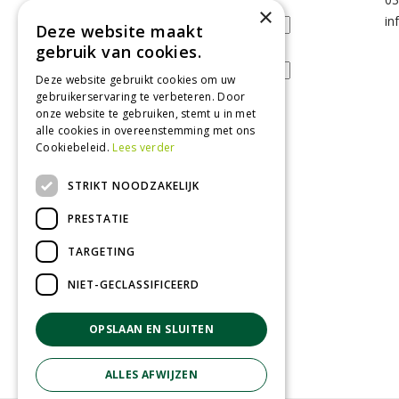
Voornaam
×
in
Deze website maakt
gebruik van cookies.
E-mailadres
Deze website gebruikt cookies om uw
gebruikerservaring te verbeteren. Door
onze website te gebruiken, stemt u in met
alle cookies in overeenstemming met ons
Tuincentrum
Cookiebeleid.
Lees verder
Nieuws
STRIKT NOODZAKELIJK
Tuintips
PRESTATIE
Tuincentrum
TARGETING
Landwinkel
Tuinplanten
NIET-GECLASSIFICEERD
Barbecue kopen
OPSLAAN EN SLUITEN
ALLES AFWIJZEN