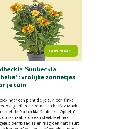
Lees meer...
dbeckia 'Sunbeckia
helia' : vrolijke zonnetjes
or je tuin
oek naar een plant die je tuin een flinke
rboost geeft in de zomer en herfst? Maak
is met de Rudbeckia ‘Sunbeckia Ophelia’ –
zonnestraaltje op een steel. Met haar
gele bloemblaadjes en frisgroen hart fleurt
lke border of pot op alsof het altijd zomer