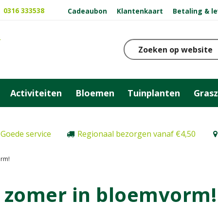
0316 333538
Cadeaubon
Klantenkaart
Betaling & l
Activiteiten
Bloemen
Tuinplanten
Gras
Goede service
Regionaal bezorgen vanaf €4,50
orm!
e zomer in bloemvorm!