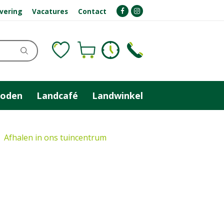
evering
Vacatures
Contact
zoden
Landcafé
Landwinkel
Afhalen in ons tuincentrum