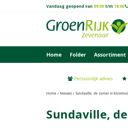
Ga
Vandaag geopend van
09:00
t/m
18:00
naar
content
Home
Folder
Assortiment
Persoonlijk advies
Home
Nieuws
Sundaville, de zomer in bloemv
Sundaville, d