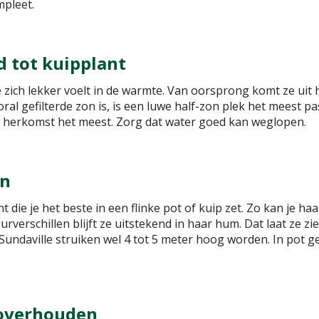
mpleet.
d tot kuipplant
le zich lekker voelt in de warmte. Van oorsprong komt ze uit
al gefilterde zon is, is een luwe half-zon plek het meest pa
r herkomst het meest. Zorg dat water goed kan weglopen.
en
t die je het beste in een flinke pot of kuip zet. Zo kan je haa
rverschillen blijft ze uitstekend in haar hum. Dat laat ze z
undaville struiken wel 4 tot 5 meter hoog worden. In pot g
e overhouden