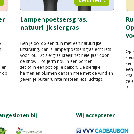
Lees meer...
er
Lampenpoetsersgras,
Ru
natuurlijk siergras
Op
vo
e
Ben je dol op een tuin met een natuurlijke
n
uitstraling, dan is lampenpoetsersgras echt iets
Op z
voor jou. Dit siergras steelt het hele jaar door
kleu
de show – of je ‘m nou in een border
kenn
n en
zet of in een pot op je balkon. De sierlijke
een 
r op
halmen en pluimen dansen mee met de wind en
knal
geven je buitenruimte meteen iets luchtigs.
ze e
is.
angesloten bij
Wij accepteren