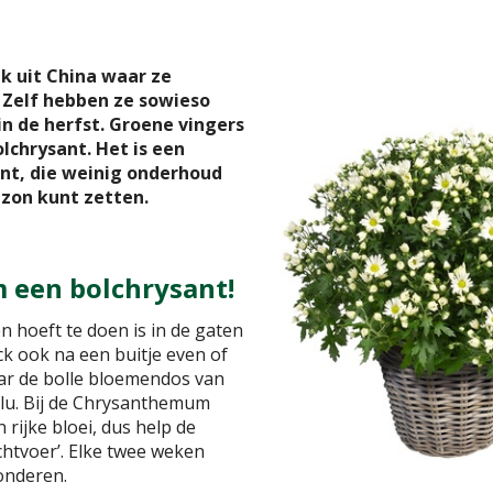
k uit China waar ze
 Zelf hebben ze sowieso
in de herfst. Groene vingers
lchrysant. Het is een
ant, die weinig onderhoud
 zon kunt zetten.
 een bolchrysant!
en hoeft te doen is in de gaten
ck ook na een buitje even of
maar de bolle bloemendos van
plu. Bij de Chrysanthemum
 rijke bloei, dus help de
chtvoer’. Elke twee weken
onderen.