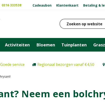
0316 333538
Cadeaubon
Klantenkaart
Betaling & l
Activiteiten
Bloemen
Tuinplanten
Gras
Goede service
Regionaal bezorgen vanaf €4,50
hrysant!
ant? Neem een bolchr