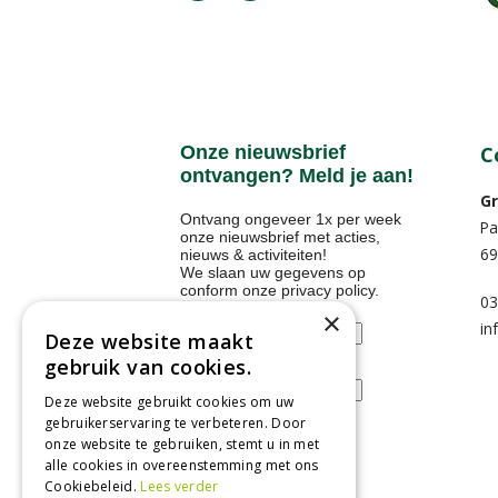
Onze nieuwsbrief
C
ontvangen? Meld je aan!
Gr
Ontvang ongeveer 1x per week
Pa
onze nieuwsbrief met acties,
69
nieuws & activiteiten!
We slaan uw gegevens op
conform onze
privacy policy
.
03
Voornaam
×
in
Deze website maakt
gebruik van cookies.
E-mailadres
Deze website gebruikt cookies om uw
gebruikerservaring te verbeteren. Door
onze website te gebruiken, stemt u in met
alle cookies in overeenstemming met ons
Tuincentrum
Cookiebeleid.
Lees verder