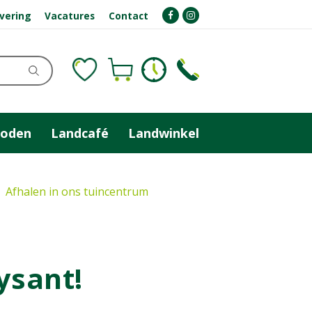
evering
Vacatures
Contact
zoden
Landcafé
Landwinkel
Afhalen in ons tuincentrum
ysant!