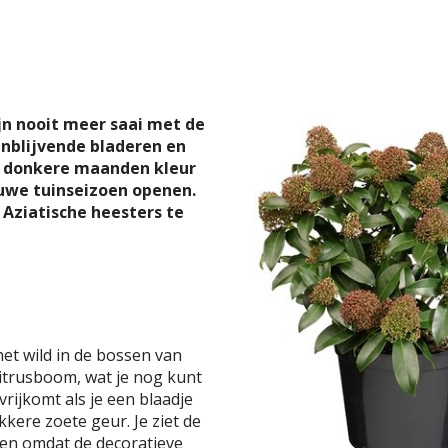
ijn nooit meer saai met de
enblijvende bladeren en
e donkere maanden kleur
euwe tuinseizoen openen.
Aziatische heesters te
het wild in de bossen van
 citrusboom, wat je nog kunt
vrijkomt als je een blaadje
kere zoete geur. Je ziet de
ken omdat de decoratieve