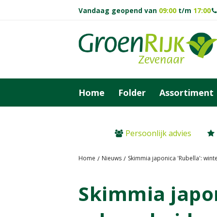
Ga
Vandaag geopend van
09:00
t/m
17:00
naar
content
Home
Folder
Assortiment
Persoonlijk advies
Home
Nieuws
Skimmia japonica 'Rubella': win
Skimmia japon