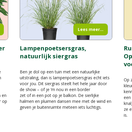
Lees meer...
er
Lampenpoetsersgras,
Ru
natuurlijk siergras
Op
vo
e
Ben je dol op een tuin met een natuurlijke
n
uitstraling, dan is lampenpoetsersgras echt iets
Op z
voor jou. Dit siergras steelt het hele jaar door
kleu
de show – of je ‘m nou in een border
kenn
n en
zet of in een pot op je balkon. De sierlijke
een 
r op
halmen en pluimen dansen mee met de wind en
knal
geven je buitenruimte meteen iets luchtigs.
ze e
is.