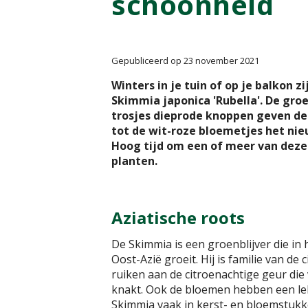
schoonheid
Gepubliceerd op
23 november 2021
Winters in je tuin of op je balkon z
Skimmia japonica 'Rubella'. De gro
trosjes dieprode knoppen geven d
tot de wit-roze bloemetjes het ni
Hoog tijd om een of meer van deze 
planten.
Aziatische roots
De Skimmia is een groenblijver die in 
Oost-Azië groeit. Hij is familie van de
ruiken aan de citroenachtige geur die 
knakt. Ook de bloemen hebben een lek
Skimmia vaak in kerst- en bloemstuk