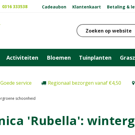
0316 333538
Cadeaubon
Klantenkaart
Betaling & l
Activiteiten
Bloemen
Tuinplanten
Gras
Goede service
Regionaal bezorgen vanaf €4,50
tergroene schoonheid
ica 'Rubella': winter