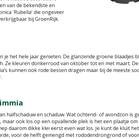
Een van de bekendste en
onica 'Rubella' die ongeveer
erkrijgbaar bij GroenRijk.
n je het hele jaar genieten. De glanzende groene blaadjes b
h. Ze kleuren donkerrood van oktober tot en met maart. D
mia’s kunnen ook rode bessen dragen maar bij de meeste soo
.
kimmia
van halfschaduw en schaduw. Wat ochtend- of avondzon is ge
maar ook los op een opvallende plek is het een plaatje om n
ep daarom dikke klei eerst even wat los. Je kunt de kluit he
arde, voor de helft gemengd met rododendrongrond of voor 