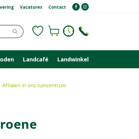
evering
Vacatures
Contact
zoden
Landcafé
Landwinkel
Afhalen in ons tuincentrum
groene