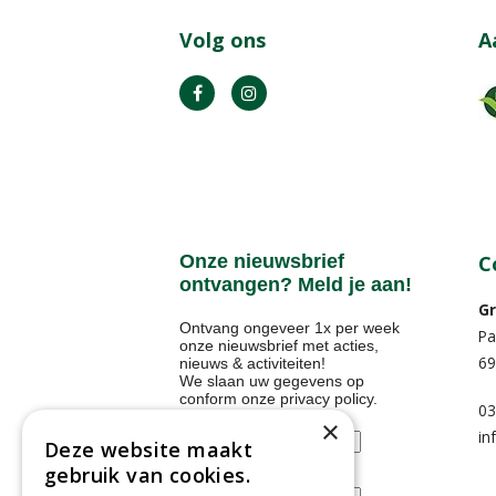
Volg ons
A
Onze nieuwsbrief
C
ontvangen? Meld je aan!
Gr
Ontvang ongeveer 1x per week
Pa
onze nieuwsbrief met acties,
69
nieuws & activiteiten!
We slaan uw gegevens op
conform onze
privacy policy
.
03
Voornaam
×
in
Deze website maakt
gebruik van cookies.
E-mailadres