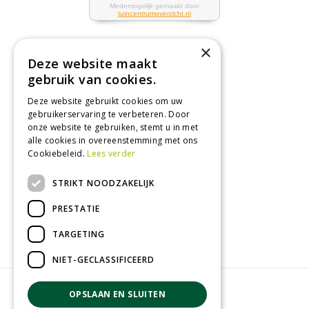
×
Deze website maakt
Tuincentrum
gebruik van cookies.
Deze website gebruikt cookies om uw
Nieuws
gebruikerservaring te verbeteren. Door
Tuintips
onze website te gebruiken, stemt u in met
alle cookies in overeenstemming met ons
Tuincentrum
Cookiebeleid.
Lees verder
Landwinkel
STRIKT NOODZAKELIJK
Tuinplanten
Barbecue kopen
PRESTATIE
TARGETING
NIET-GECLASSIFICEERD
© GroenRijk Zevenaar
OPSLAAN EN SLUITEN
Green Solutions