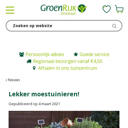
G
a
n
a
a
r
c
o
n
Persoonlijk advies
Goede service
t
Regionaal bezorgen vanaf €4,50
e
Afhalen in ons tuincentrum
n
t
Nieuws
Lekker moestuinieren!
Gepubliceerd op
4 maart 2021