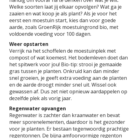
handig om vooraf na te denken over wat je wilt.
Welke soorten laat jij elkaar opvolgen? Wat ga je
zaaien en wat koop je als plant? Als je voor het
eerst een moestuin start, kies dan voor goede
aarde, zoals GroenRijk moestuingrond bio, met
voldoende voeding voor 100 dagen.
Weer opstarten
Verrijk na het schoffelen de moestuinplek met
compost of wat koemest. Het bodemleven doet dan
het spitwerk voor jou! Bio-tip: strooi je gemaaide
gras tussen je planten. Onkruid kan dan minder
snel groeien, je geeft extra voeding aan de planten
en de aarde droogt minder snel uit. Wissel ook
gewassen af. Dus zet niet opnieuw aardappelen op
dezelfde plek als vorig jaar.
Regenwater opvangen
Regenwater is zachter dan kraanwater en bevat
meer sporenelementen, daardoor is het gezonder
voor je planten. Er bestaan tegenwoordig prachtige
regentonnen. De bijna amfoorvormige regenton