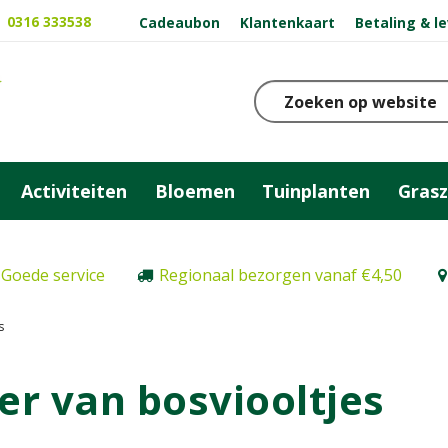
0316 333538
Cadeaubon
Klantenkaart
Betaling & l
Activiteiten
Bloemen
Tuinplanten
Gras
Goede service
Regionaal bezorgen vanaf €4,50
s
r van bosviooltjes