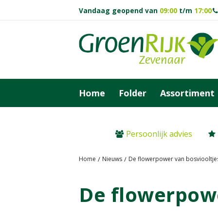
Ga
Vandaag geopend van
09:00
t/m
17:00
naar
content
Home
Folder
Assortiment
Persoonlijk advies
Home
Nieuws
De flowerpower van bosviooltje
De flowerpowe