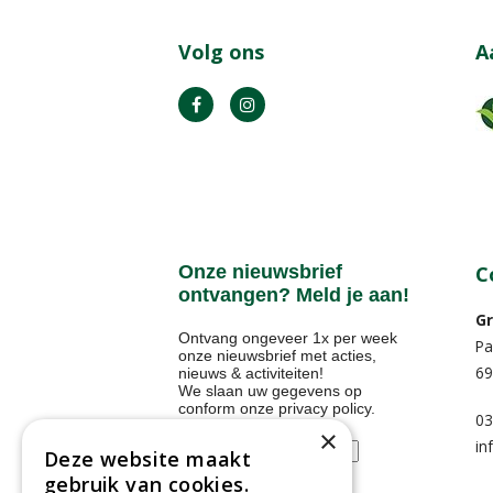
Volg ons
A
Onze nieuwsbrief
C
ontvangen? Meld je aan!
Gr
Ontvang ongeveer 1x per week
Pa
onze nieuwsbrief met acties,
69
nieuws & activiteiten!
We slaan uw gegevens op
conform onze
privacy policy
.
03
Voornaam
×
in
Deze website maakt
gebruik van cookies.
E-mailadres