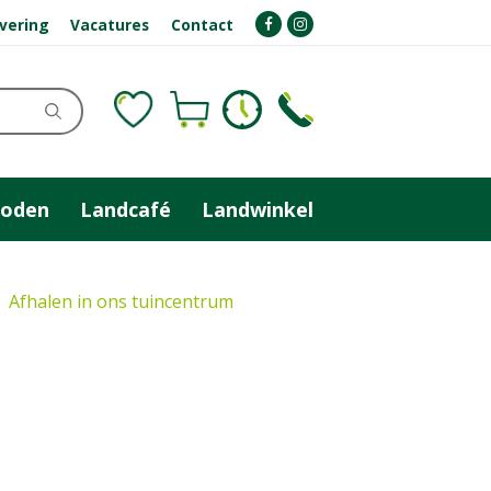
evering
Vacatures
Contact
zoden
Landcafé
Landwinkel
Afhalen in ons tuincentrum