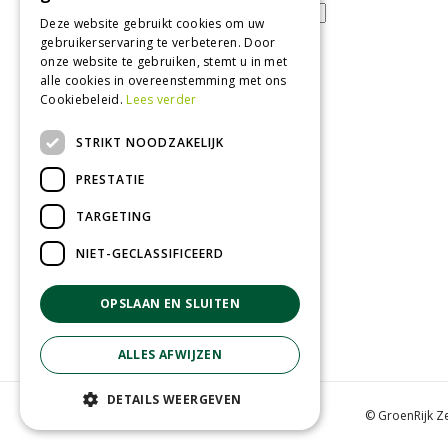
Deze website gebruikt cookies om uw
gebruikerservaring te verbeteren. Door
onze website te gebruiken, stemt u in met
alle cookies in overeenstemming met ons
Tuincentrum
Cookiebeleid.
Lees verder
Nieuws
STRIKT NOODZAKELIJK
Tuintips
PRESTATIE
Tuincentrum
TARGETING
Landwinkel
Tuinplanten
NIET-GECLASSIFICEERD
Barbecue kopen
OPSLAAN EN SLUITEN
ALLES AFWIJZEN
DETAILS WEERGEVEN
© GroenRijk Z