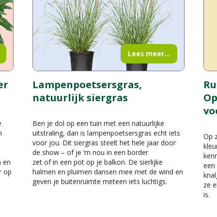
Lees meer...
er
Lampenpoetsersgras,
Ru
natuurlijk siergras
Op
vo
e
Ben je dol op een tuin met een natuurlijke
n
uitstraling, dan is lampenpoetsersgras echt iets
Op z
voor jou. Dit siergras steelt het hele jaar door
kleu
de show – of je ‘m nou in een border
kenn
n en
zet of in een pot op je balkon. De sierlijke
een 
r op
halmen en pluimen dansen mee met de wind en
knal
geven je buitenruimte meteen iets luchtigs.
ze e
is.