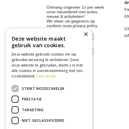
Gr
Ontvang ongeveer 1x per week
Pa
onze nieuwsbrief met acties,
69
nieuws & activiteiten!
We slaan uw gegevens op
conform onze
privacy policy
.
03
Voornaam
×
in
Deze website maakt
gebruik van cookies.
E-mailadres
Deze website gebruikt cookies om uw
gebruikerservaring te verbeteren. Door
onze website te gebruiken, stemt u in met
alle cookies in overeenstemming met ons
Tuincentrum
Cookiebeleid.
Lees verder
Nieuws
STRIKT NOODZAKELIJK
Tuintips
PRESTATIE
Tuincentrum
TARGETING
Landwinkel
Tuinplanten
NIET-GECLASSIFICEERD
Barbecue kopen