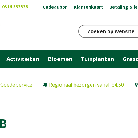
0316 333538
Cadeaubon
Klantenkaart
Betaling & l
Activiteiten
Bloemen
Tuinplanten
Gras
Goede service
Regionaal bezorgen vanaf €4,50
B