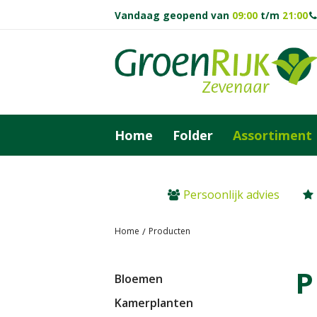
Ga
Vandaag geopend van
09:00
t/m
21:00
naar
content
Home
Folder
Assortiment
Persoonlijk advies
Home
Producten
P
Bloemen
Kamerplanten