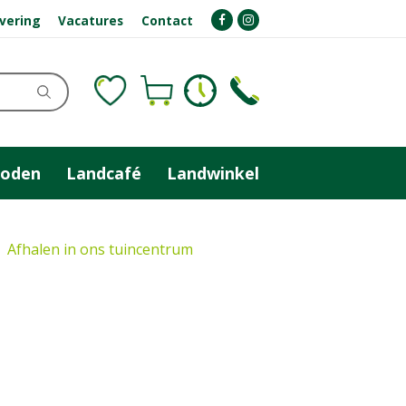
evering
Vacatures
Contact
zoden
Landcafé
Landwinkel
Afhalen in ons tuincentrum