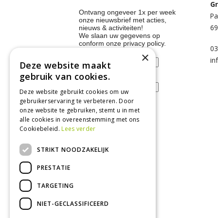
Gr
Ontvang ongeveer 1x per week
Pa
onze nieuwsbrief met acties,
69
nieuws & activiteiten!
We slaan uw gegevens op
conform onze
privacy policy
.
03
Voornaam
×
in
Deze website maakt
gebruik van cookies.
E-mailadres
Deze website gebruikt cookies om uw
gebruikerservaring te verbeteren. Door
onze website te gebruiken, stemt u in met
alle cookies in overeenstemming met ons
Tuincentrum
Cookiebeleid.
Lees verder
Nieuws
STRIKT NOODZAKELIJK
Tuintips
PRESTATIE
Tuincentrum
TARGETING
Landwinkel
Tuinplanten
NIET-GECLASSIFICEERD
Barbecue kopen