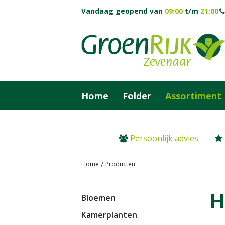
Ga
Vandaag geopend van
09:00
t/m
21:00
naar
content
Home
Folder
Assortiment
Persoonlijk advies
Home
Producten
H
Bloemen
Kamerplanten