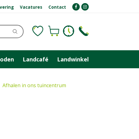
evering
Vacatures
Contact
zoden
Landcafé
Landwinkel
Afhalen in ons tuincentrum