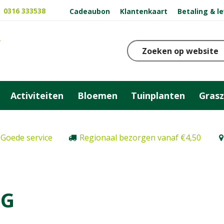
0316 333538
Cadeaubon
Klantenkaart
Betaling & l
Activiteiten
Bloemen
Tuinplanten
Gras
Goede service
Regionaal bezorgen vanaf €4,50
G