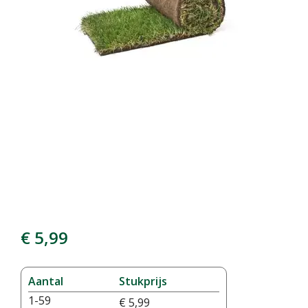
€
5
,
99
Aantal
Stukprijs
1-59
€
5
,
99