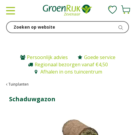
G
a
n
a
a
r
c
o
n
Persoonlijk advies
Goede service
t
Regionaal bezorgen vanaf €4,50
e
Afhalen in ons tuincentrum
n
t
Tuinplanten
Schaduwgazon