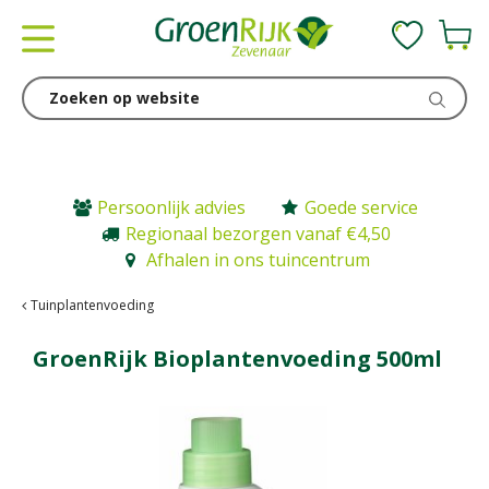
G
a
n
a
a
r
c
o
n
Persoonlijk advies
Goede service
t
Regionaal bezorgen vanaf €4,50
e
Afhalen in ons tuincentrum
n
t
Tuinplantenvoeding
GroenRijk Bioplantenvoeding 500ml