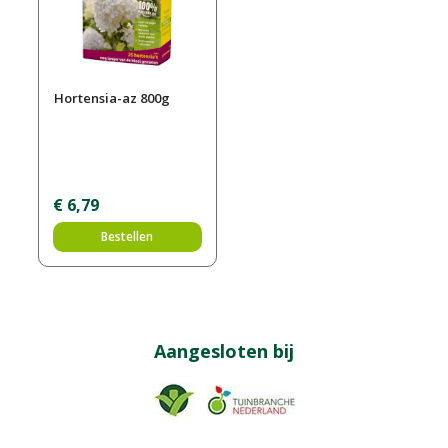
Hortensia-az 800g
€
6
,
79
Bestellen
Aangesloten bij