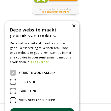
×
Deze website maakt
Tuincentrum
gebruik van cookies.
Deze website gebruikt cookies om uw
Nieuws
gebruikerservaring te verbeteren. Door
Tuintips
onze website te gebruiken, stemt u in met
alle cookies in overeenstemming met ons
Tuincentrum
Cookiebeleid.
Lees verder
Landwinkel
STRIKT NOODZAKELIJK
Tuinplanten
Barbecue kopen
PRESTATIE
TARGETING
NIET-GECLASSIFICEERD