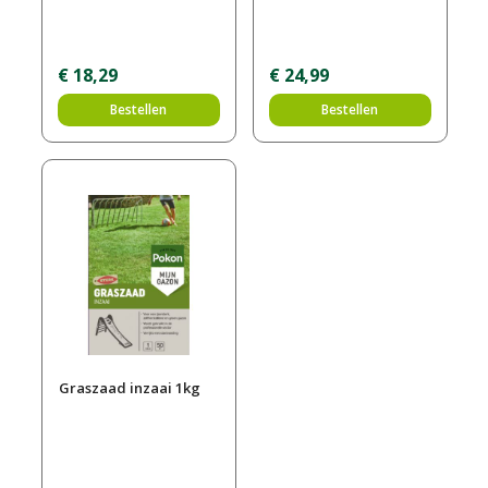
€
18
,
29
€
24
,
99
Bestellen
Bestellen
Graszaad inzaai 1kg