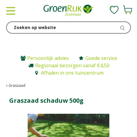
G
a
n
a
a
r
c
o
n
Persoonlijk advies
Goede service
t
Regionaal bezorgen vanaf €4,50
e
Afhalen in ons tuincentrum
n
t
Graszaad
Graszaad schaduw 500g