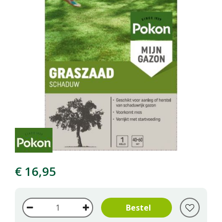
€
16
,
95