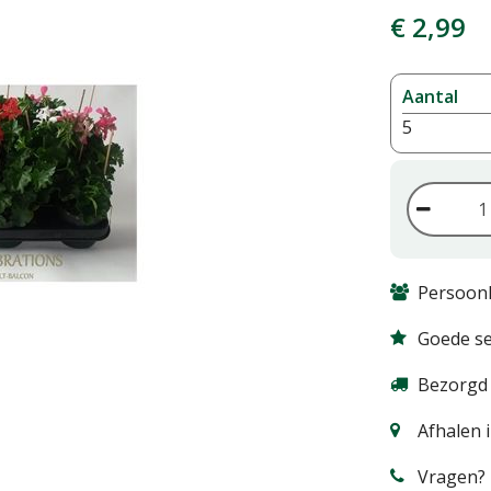
€
2
,
99
Aantal
5
Persoonl
Goede se
Bezorgd 
Afhalen 
Vragen? 