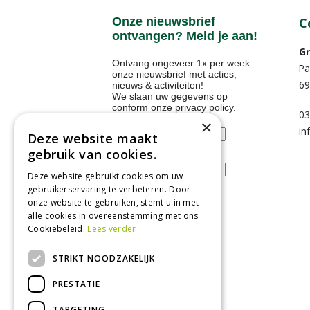
Onze nieuwsbrief
C
ontvangen? Meld je aan!
Gr
Ontvang ongeveer 1x per week
Pa
onze nieuwsbrief met acties,
69
nieuws & activiteiten!
We slaan uw gegevens op
conform onze
privacy policy
.
03
Voornaam
×
in
Deze website maakt
gebruik van cookies.
E-mailadres
Deze website gebruikt cookies om uw
gebruikerservaring te verbeteren. Door
onze website te gebruiken, stemt u in met
alle cookies in overeenstemming met ons
Tuincentrum
Cookiebeleid.
Lees verder
Nieuws
STRIKT NOODZAKELIJK
Tuintips
PRESTATIE
Tuincentrum
TARGETING