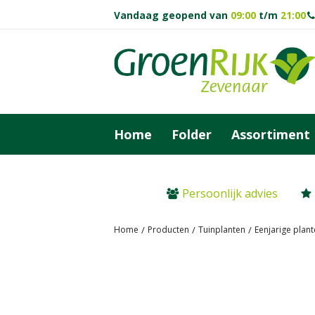
Ga
Vandaag geopend van
09:00
t/m
21:00
naar
content
Home
Folder
Assortiment
Persoonlijk advies
Home
Producten
Tuinplanten
Eenjarige plan