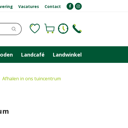
evering
Vacatures
Contact
zoden
Landcafé
Landwinkel
Afhalen in ons tuincentrum
ium