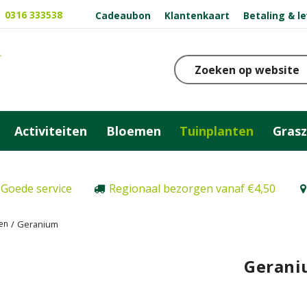
0316 333538
Cadeaubon
Klantenkaart
Betaling & l
Activiteiten
Bloemen
Tuinplanten
Gras
Goede service
Regionaal bezorgen vanaf €4,50
ten
Geranium
Geran