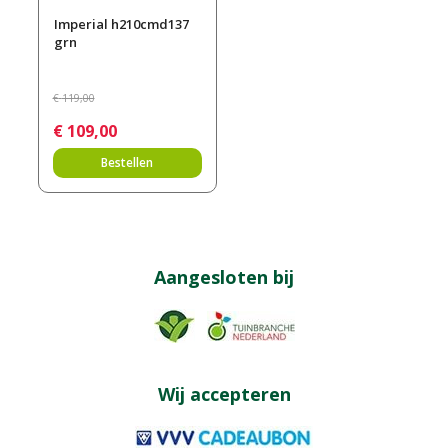
Imperial h210cmd137
grn
€
119
,
00
€
109
,
00
Bestellen
Aangesloten bij
Wij accepteren