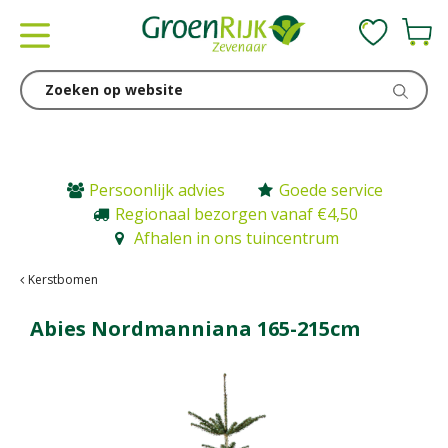
G
a
n
a
a
r
c
o
n
Persoonlijk advies
Goede service
t
Regionaal bezorgen vanaf €4,50
e
Afhalen in ons tuincentrum
n
t
Kerstbomen
Abies Nordmanniana 165-215cm