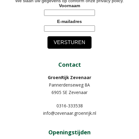
We slaan uw gegevens op conform onze
privacy policy
.
Voornaam
E-mailadres
Contact
GroenRijk Zevenaar​
Pannerdenseweg 8A
6905 SE Zevenaar
0316-333538
info@zevenaar.groenrijk.nl
Openingstijden