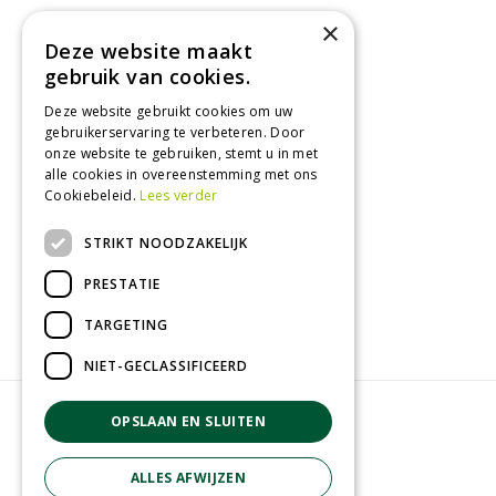
×
Deze website maakt
Tuincentrum
gebruik van cookies.
Deze website gebruikt cookies om uw
Nieuws
gebruikerservaring te verbeteren. Door
Tuintips
onze website te gebruiken, stemt u in met
alle cookies in overeenstemming met ons
Tuincentrum
Cookiebeleid.
Lees verder
Landwinkel
STRIKT NOODZAKELIJK
Tuinplanten
Barbecue kopen
PRESTATIE
TARGETING
NIET-GECLASSIFICEERD
© GroenRijk Zevenaar
OPSLAAN EN SLUITEN
Green Solutions
Privacy policy
ALLES AFWIJZEN