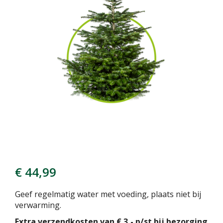
€
44
,
99
Geef regelmatig water met voeding, plaats niet bij
verwarming.
Extra verzendkosten van € 3,- p/st bij bezorging